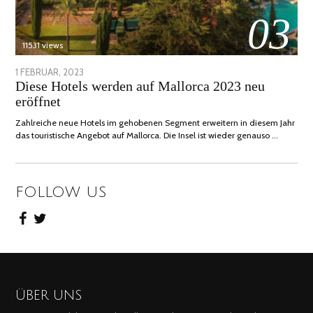
03
11531 views
POSTED
1 FEBRUAR, 2023
6
Diese Hotels werden auf Mallorca 2023 neu
ON
FEBRUAR,
eröffnet
2023
Zahlreiche neue Hotels im gehobenen Segment erweitern in diesem Jahr
das touristische Angebot auf Mallorca. Die Insel ist wieder genauso …
FOLLOW US
ÜBER UNS