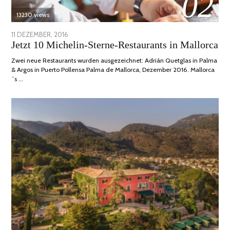
02
13230 views
POSTED
11 DEZEMBER, 2016
24
Jetzt 10 Michelin-Sterne-Restaurants in Mallorca
ON
JUNI,
2020
Zwei neue Restaurants wurden ausgezeichnet: Adrián Quetglas in Palma
& Argos in Puerto Pollensa Palma de Mallorca, Dezember 2016. Mallorca
´s …