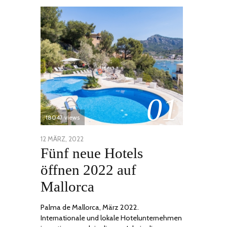
01
18047 views
POSTED
12 MÄRZ, 2022
1
Fünf neue Hotels
ON
DEZEMBER,
2022
öffnen 2022 auf
Mallorca
Palma de Mallorca, März 2022.
Internationale und lokale Hotelunternehmen