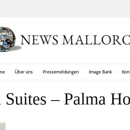
me
Über uns
Pressemeldungen
Image Bank
Kon
l Suites – Palma Ho