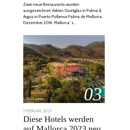
Zwei neue Restaurants wurden
ausgezeichnet: Adrián Quetglas in Palma &
Argos in Puerto Pollensa Palma de Mallorca,
Dezember 2016. Mallorca´s …
03
11535 views
POSTED
1 FEBRUAR, 2023
6
Diese Hotels werden
ON
FEBRUAR,
2023
auf Mallorca 2023 neu