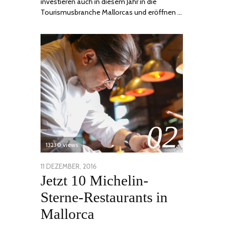
investieren auch in diesem Jahr in die
Tourismusbranche Mallorcas und eröffnen …
02
13230 views
POSTED
11 DEZEMBER, 2016
24
Jetzt 10 Michelin-
ON
JUNI,
2020
Sterne-Restaurants in
Mallorca