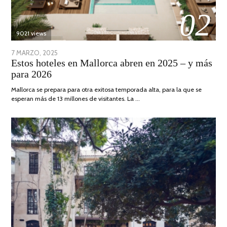
02
9021 views
POSTED
7 MARZO, 2025
10
Estos hoteles en Mallorca abren en 2025 – y más
ON
ABRIL,
para 2026
2025
Mallorca se prepara para otra exitosa temporada alta, para la que se
esperan más de 13 millones de visitantes. La …