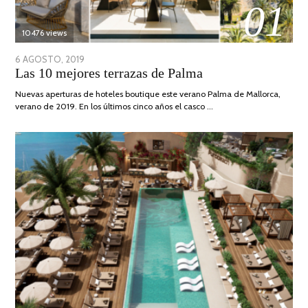
01
10476 views
POSTED
6 AGOSTO, 2019
6
Las 10 mejores terrazas de Palma
ON
AGOSTO,
2019
Nuevas aperturas de hoteles boutique este verano Palma de Mallorca,
verano de 2019. En los últimos cinco años el casco …