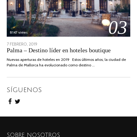
03
8147 views
POSTED
7 FEBRERO, 2019
24
Palma – Destino líder en hoteles boutique
ON
JUNIO,
2020
Nuevas aperturas de hoteles en 2019 Estos últimos años, la ciudad de
Palma de Mallorca ha evolucionado como destino …
SÍGUENOS
SOBRE NOSOTROS