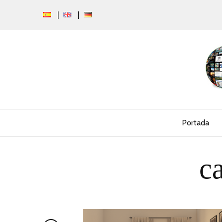
Portada
c