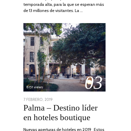
temporada alta, para la que se esperan más
de 13 millones de visitantes. La …
03
8151 views
POSTED
7 FEBRERO, 2019
24
Palma – Destino líder
ON
JUNIO,
2020
en hoteles boutique
Nuevas aperturas de hoteles en 2019 Estos