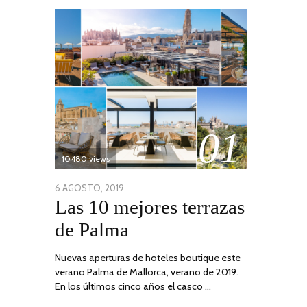
01
10480 views
POSTED
6 AGOSTO, 2019
6
Las 10 mejores terrazas
ON
AGOSTO,
2019
de Palma
Nuevas aperturas de hoteles boutique este
verano Palma de Mallorca, verano de 2019.
En los últimos cinco años el casco …