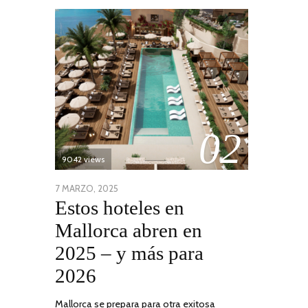
02
9042 views
POSTED
7 MARZO, 2025
10
Estos hoteles en
ON
ABRIL,
2025
Mallorca abren en
2025 – y más para
2026
Mallorca se prepara para otra exitosa