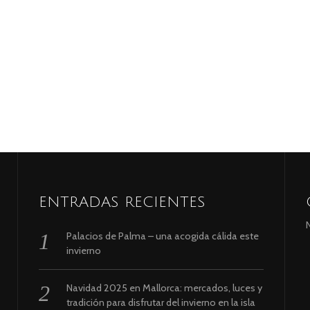
ENTRADAS RECIENTES
N
Palacios de Palma – una acogida cálida este
invierno
Navidad 2025 en Mallorca: mercados, luces y
tradición para disfrutar del invierno en la isla