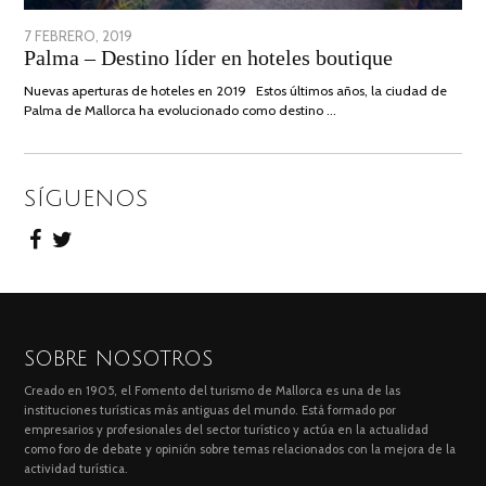
POSTED
7 FEBRERO, 2019
24
Palma – Destino líder en hoteles boutique
ON
JUNIO,
2020
Nuevas aperturas de hoteles en 2019 Estos últimos años, la ciudad de
Palma de Mallorca ha evolucionado como destino …
SÍGUENOS
SOBRE NOSOTROS
Creado en 1905, el Fomento del turismo de Mallorca es una de las
instituciones turísticas más antiguas del mundo. Está formado por
empresarios y profesionales del sector turístico y actúa en la actualidad
como foro de debate y opinión sobre temas relacionados con la mejora de la
actividad turística.