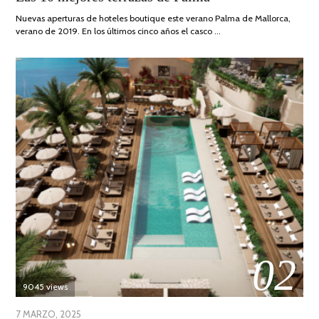
2019
Nuevas aperturas de hoteles boutique este verano Palma de Mallorca,
verano de 2019. En los últimos cinco años el casco …
02
9045 views
POSTED
7 MARZO, 2025
10