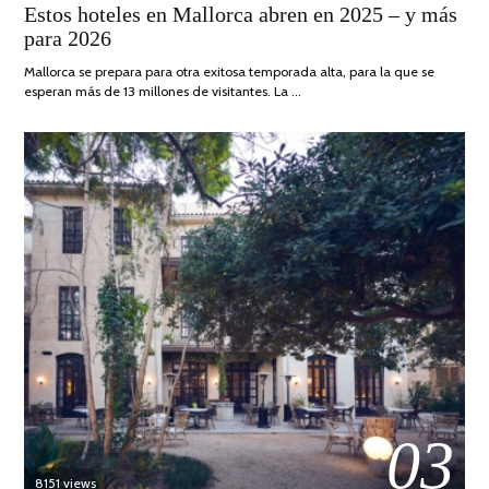
Estos hoteles en Mallorca abren en 2025 – y más
ON
ABRIL,
para 2026
2025
Mallorca se prepara para otra exitosa temporada alta, para la que se
esperan más de 13 millones de visitantes. La …
03
8151 views