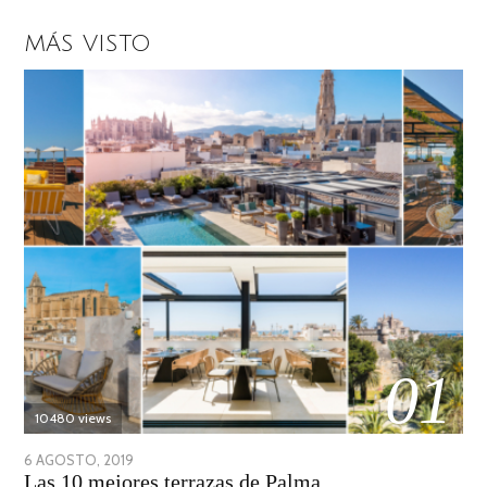
MÁS VISTO
01
10480 views
POSTED
6 AGOSTO, 2019
6
Las 10 mejores terrazas de Palma
ON
AGOSTO,