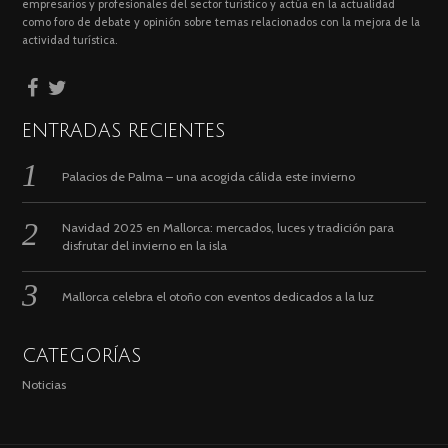
empresarios y profesionales del sector turístico y actúa en la actualidad
como foro de debate y opinión sobre temas relacionados con la mejora de la
actividad turística.
ENTRADAS RECIENTES
Palacios de Palma – una acogida cálida este invierno
Navidad 2025 en Mallorca: mercados, luces y tradición para
disfrutar del invierno en la isla
Mallorca celebra el otoño con eventos dedicados a la luz
CATEGORÍAS
Noticias