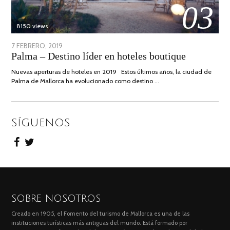
03
8150 views
POSTED
7 FEBRERO, 2019
24
Palma – Destino líder en hoteles boutique
ON
JUNIO,
2020
Nuevas aperturas de hoteles en 2019 Estos últimos años, la ciudad de
Palma de Mallorca ha evolucionado como destino …
SÍGUENOS
SOBRE NOSOTROS
Creado en 1905, el Fomento del turismo de Mallorca es una de las
instituciones turísticas más antiguas del mundo. Está formado por