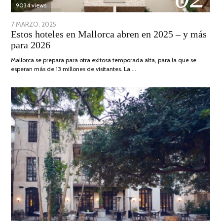
9034 views
POSTED
7 MARZO, 2025
10
Estos hoteles en Mallorca abren en 2025 – y más
ON
ABRIL,
para 2026
2025
Mallorca se prepara para otra exitosa temporada alta, para la que se
esperan más de 13 millones de visitantes. La …