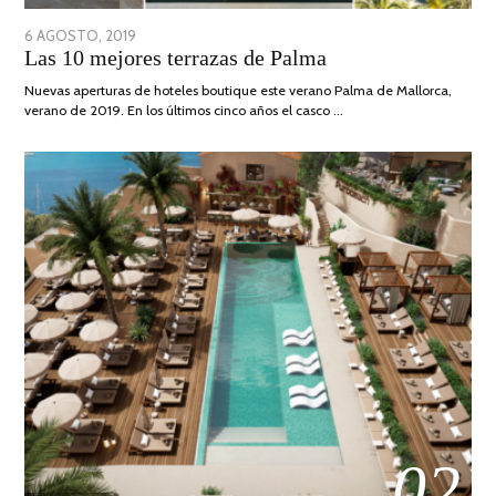
POSTED
6 AGOSTO, 2019
6
Las 10 mejores terrazas de Palma
ON
AGOSTO,
2019
Nuevas aperturas de hoteles boutique este verano Palma de Mallorca,
verano de 2019. En los últimos cinco años el casco …
02