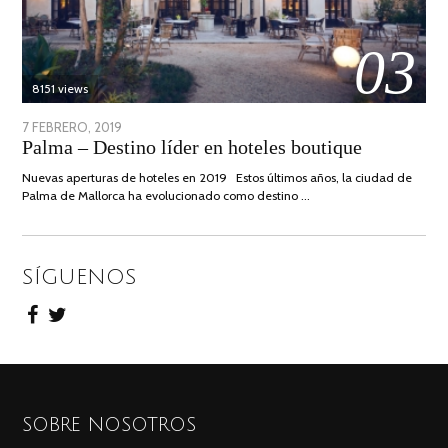
03
8151 views
POSTED
7 FEBRERO, 2019
24
Palma – Destino líder en hoteles boutique
ON
JUNIO,
2020
Nuevas aperturas de hoteles en 2019 Estos últimos años, la ciudad de
Palma de Mallorca ha evolucionado como destino …
SÍGUENOS
SOBRE NOSOTROS