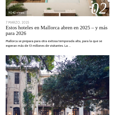
02
9042 views
POSTED
7 MARZO, 2025
10
Estos hoteles en Mallorca abren en 2025 – y más
ON
ABRIL,
para 2026
2025
Mallorca se prepara para otra exitosa temporada alta, para la que se
esperan más de 13 millones de visitantes. La …