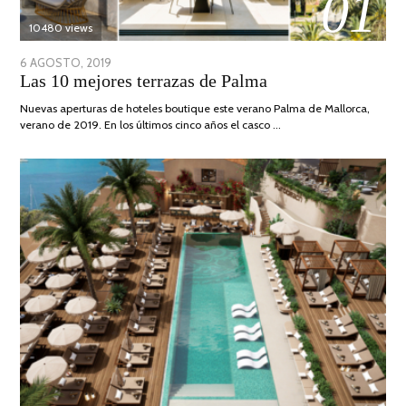
01
10480 views
POSTED
6 AGOSTO, 2019
6
Las 10 mejores terrazas de Palma
ON
AGOSTO,
2019
Nuevas aperturas de hoteles boutique este verano Palma de Mallorca,
verano de 2019. En los últimos cinco años el casco …