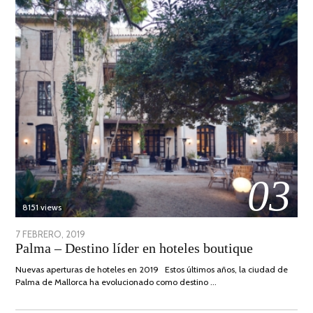
03
8151 views
POSTED
7 FEBRERO, 2019
24
Palma – Destino líder en hoteles boutique
ON
JUNIO,
2020
Nuevas aperturas de hoteles en 2019 Estos últimos años, la ciudad de
Palma de Mallorca ha evolucionado como destino …