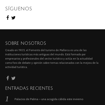
SÍGUENOS
SOBRE NOSOTROS
Creado en 1905, el Fomento del turismo de Mallorca es una de las
instituciones turísticas más antiguas del mundo. Está formado por
empresarios y profesionales del sector turístico y actúa en la actualidad
como foro de debate y opinión sobre temas relacionados con la mejora de la
actividad turística.
ENTRADAS RECIENTES
Palacios de Palma – una acogida cálida este invierno