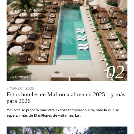
02
9042 views
POSTED
7 MARZO, 2025
10
Estos hoteles en Mallorca abren en 2025 – y más
ON
ABRIL,
para 2026
2025
Mallorca se prepara para otra exitosa temporada alta, para la que se
esperan más de 13 millones de visitantes. La …