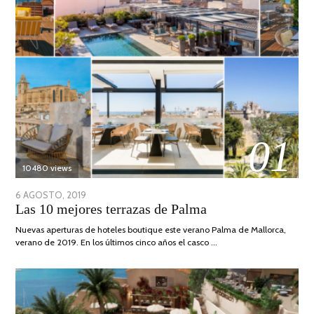
01
10480 views
POSTED
6 AGOSTO, 2019
6
Las 10 mejores terrazas de Palma
ON
AGOSTO,
2019
Nuevas aperturas de hoteles boutique este verano Palma de Mallorca,
verano de 2019. En los últimos cinco años el casco …