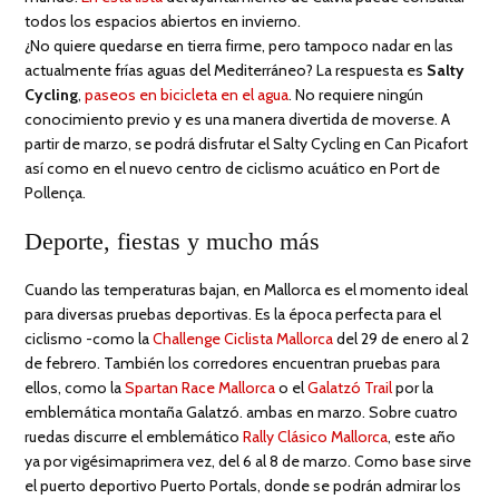
todos los espacios abiertos en invierno.
¿No quiere quedarse en tierra firme, pero tampoco nadar en las
actualmente frías aguas del Mediterráneo? La respuesta es
Salty
Cycling
,
paseos en bicicleta en el agua
. No requiere ningún
conocimiento previo y es una manera divertida de moverse. A
partir de marzo, se podrá disfrutar el Salty Cycling en Can Picafort
así como en el nuevo centro de ciclismo acuático en Port de
Pollença.
Deporte, fiestas y mucho más
Cuando las temperaturas bajan, en Mallorca es el momento ideal
para diversas pruebas deportivas. Es la época perfecta para el
ciclismo -como la
Challenge Ciclista Mallorca
del 29 de enero al 2
de febrero. También los corredores encuentran pruebas para
ellos, como la
Spartan Race Mallorca
o el
Galatzó Trail
por la
emblemática montaña Galatzó. ambas en marzo. Sobre cuatro
ruedas discurre el emblemático
Rally Clásico Mallorca
, este año
ya por vigésimaprimera vez, del 6 al 8 de marzo. Como base sirve
el puerto deportivo Puerto Portals, donde se podrán admirar los