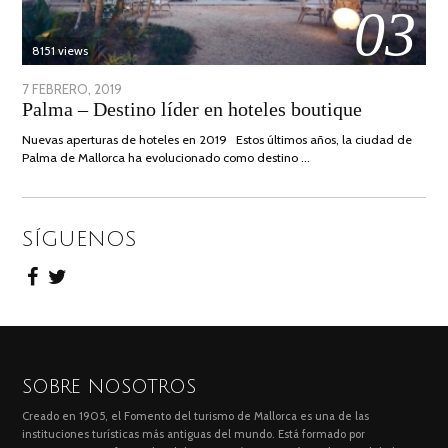
03
8151 views
POSTED
7 FEBRERO, 2019
24
Palma – Destino líder en hoteles boutique
ON
JUNIO,
2020
Nuevas aperturas de hoteles en 2019 Estos últimos años, la ciudad de
Palma de Mallorca ha evolucionado como destino …
SÍGUENOS
SOBRE NOSOTROS
Creado en 1905, el Fomento del turismo de Mallorca es una de las
instituciones turísticas más antiguas del mundo. Está formado por