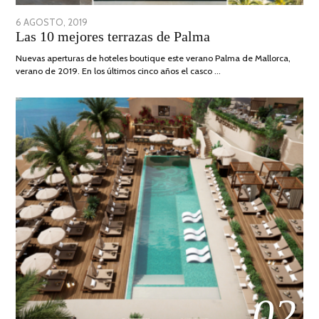
POSTED
6 AGOSTO, 2019
6
Las 10 mejores terrazas de Palma
ON
AGOSTO,
2019
Nuevas aperturas de hoteles boutique este verano Palma de Mallorca,
verano de 2019. En los últimos cinco años el casco …
02