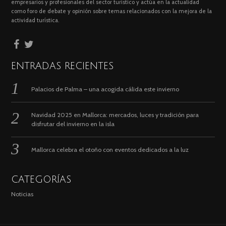
empresarios y profesionales del sector turístico y actúa en la actualidad
como foro de debate y opinión sobre temas relacionados con la mejora de la
actividad turística.
ENTRADAS RECIENTES
Palacios de Palma – una acogida cálida este invierno
Navidad 2025 en Mallorca: mercados, luces y tradición para
disfrutar del invierno en la isla
Mallorca celebra el otoño con eventos dedicados a la luz
CATEGORÍAS
Noticias