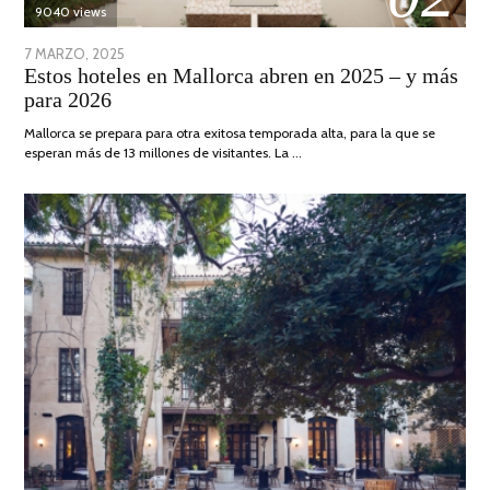
9040 views
POSTED
7 MARZO, 2025
10
Estos hoteles en Mallorca abren en 2025 – y más
ON
ABRIL,
para 2026
2025
Mallorca se prepara para otra exitosa temporada alta, para la que se
esperan más de 13 millones de visitantes. La …