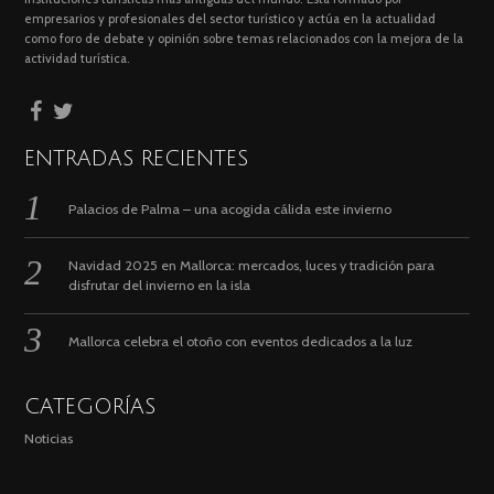
empresarios y profesionales del sector turístico y actúa en la actualidad
como foro de debate y opinión sobre temas relacionados con la mejora de la
actividad turística.
ENTRADAS RECIENTES
Palacios de Palma – una acogida cálida este invierno
Navidad 2025 en Mallorca: mercados, luces y tradición para
disfrutar del invierno en la isla
Mallorca celebra el otoño con eventos dedicados a la luz
CATEGORÍAS
Noticias