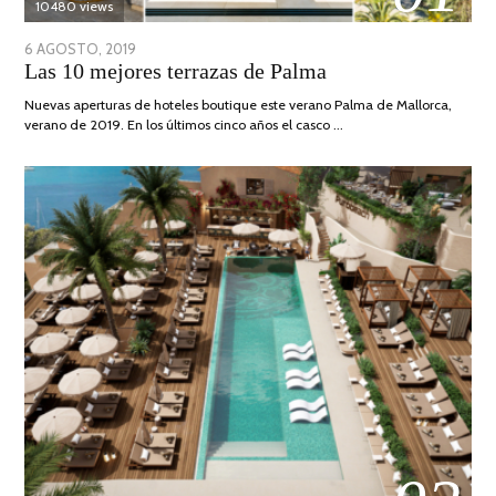
10480 views
POSTED
6 AGOSTO, 2019
6
Las 10 mejores terrazas de Palma
ON
AGOSTO,
2019
Nuevas aperturas de hoteles boutique este verano Palma de Mallorca,
verano de 2019. En los últimos cinco años el casco …