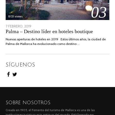
03
8151 views
POSTED
7 FEBRERO, 2019
24
Palma – Destino líder en hoteles boutique
ON
JUNIO,
2020
Nuevas aperturas de hoteles en 2019 Estos últimos años, la ciudad de
Palma de Mallorca ha evolucionado como destino …
SÍGUENOS
SOBRE NOSOTROS
Creado en 1905, el Fomento del turismo de Mallorca es una de las
instituciones turísticas más antiguas del mundo. Está formado por