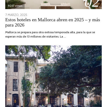
02
9037 views
POSTED
7 MARZO, 2025
10
Estos hoteles en Mallorca abren en 2025 – y más
ON
ABRIL,
para 2026
2025
Mallorca se prepara para otra exitosa temporada alta, para la que se
esperan más de 13 millones de visitantes. La …