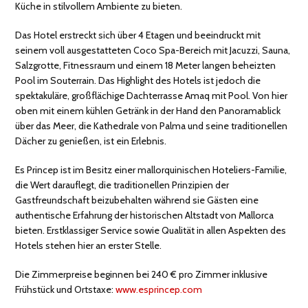
Küche in stilvollem Ambiente zu bieten.
Das Hotel erstreckt sich über 4 Etagen und beeindruckt mit
seinem voll ausgestatteten Coco Spa-Bereich mit Jacuzzi, Sauna,
Salzgrotte, Fitnessraum und einem 18 Meter langen beheizten
Pool im Souterrain. Das Highlight des Hotels ist jedoch die
spektakuläre, großflächige Dachterrasse Amaq mit Pool. Von hier
oben mit einem kühlen Getränk in der Hand den Panoramablick
über das Meer, die Kathedrale von Palma und seine traditionellen
Dächer zu genießen, ist ein Erlebnis.
Es Princep ist im Besitz einer mallorquinischen Hoteliers-Familie,
die Wert darauflegt, die traditionellen Prinzipien der
Gastfreundschaft beizubehalten während sie Gästen eine
authentische Erfahrung der historischen Altstadt von Mallorca
bieten. Erstklassiger Service sowie Qualität in allen Aspekten des
Hotels stehen hier an erster Stelle.
Die Zimmerpreise beginnen bei 240 € pro Zimmer inklusive
Frühstück und Ortstaxe:
www.esprincep.com