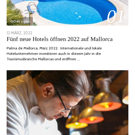
01
18046 views
POSTED
12 MÄRZ, 2022
1
Fünf neue Hotels öffnen 2022 auf Mallorca
ON
DEZEMBER,
2022
Palma de Mallorca, März 2022. Internationale und lokale
Hotelunternehmen investieren auch in diesem Jahr in die
Tourismusbranche Mallorcas und eröffnen …