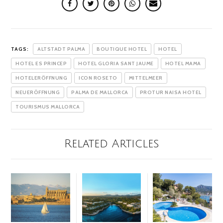
TAGS:
ALTSTADT PALMA
BOUTIQUE HOTEL
HOTEL
HOTEL ES PRINCEP
HOTEL GLORIA SANT JAUME
HOTEL MAMA
HOTELERÖFFNUNG
ICON ROSETO
MITTELMEER
NEUERÖFFNUNG
PALMA DE MALLORCA
PROTUR NAISA HOTEL
TOURISMUS MALLORCA
Related Articles