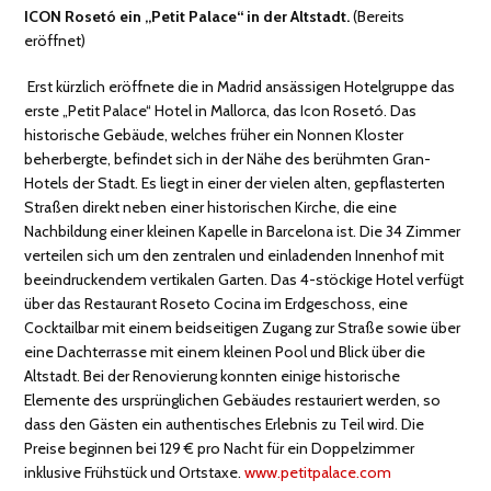
ICON Rosetó ein „Petit Palace“ in der Altstadt.
(Bereits
eröffnet)
Erst kürzlich eröffnete die in Madrid ansässigen Hotelgruppe das
erste „Petit Palace“ Hotel in Mallorca, das Icon Rosetó. Das
historische Gebäude, welches früher ein Nonnen Kloster
beherbergte, befindet sich in der Nähe des berühmten Gran-
Hotels der Stadt. Es liegt in einer der vielen alten, gepflasterten
Straßen direkt neben einer historischen Kirche, die eine
Nachbildung einer kleinen Kapelle in Barcelona ist. Die 34 Zimmer
verteilen sich um den zentralen und einladenden Innenhof mit
beeindruckendem vertikalen Garten. Das 4-stöckige Hotel verfügt
über das Restaurant Roseto Cocina im Erdgeschoss, eine
Cocktailbar mit einem beidseitigen Zugang zur Straße sowie über
eine Dachterrasse mit einem kleinen Pool und Blick über die
Altstadt. Bei der Renovierung konnten einige historische
Elemente des ursprünglichen Gebäudes restauriert werden, so
dass den Gästen ein authentisches Erlebnis zu Teil wird. Die
Preise beginnen bei 129 € pro Nacht für ein Doppelzimmer
inklusive Frühstück und Ortstaxe.
www.petitpalace.com