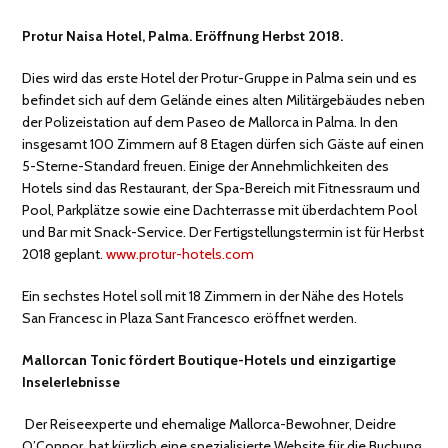
Protur Naisa Hotel, Palma. Eröffnung Herbst 2018.
Dies wird das erste Hotel der Protur-Gruppe in Palma sein und es
befindet sich auf dem Gelände eines alten Militärgebäudes neben
der Polizeistation auf dem Paseo de Mallorca in Palma. In den
insgesamt 100 Zimmern auf 8 Etagen dürfen sich Gäste auf einen
5-Sterne-Standard freuen. Einige der Annehmlichkeiten des
Hotels sind das Restaurant, der Spa-Bereich mit Fitnessraum und
Pool, Parkplätze sowie eine Dachterrasse mit überdachtem Pool
und Bar mit Snack-Service. Der Fertigstellungstermin ist für Herbst
2018 geplant.
www.protur-hotels.com
Ein sechstes Hotel soll mit 18 Zimmern in der Nähe des Hotels
San Francesc in Plaza Sant Francesco eröffnet werden.
Mallorcan Tonic fördert Boutique-Hotels und einzigartige
Inselerlebnisse
Der Reiseexperte und ehemalige Mallorca-Bewohner, Deidre
O’Connor, hat kürzlich eine spezialisierte Website für die Buchung