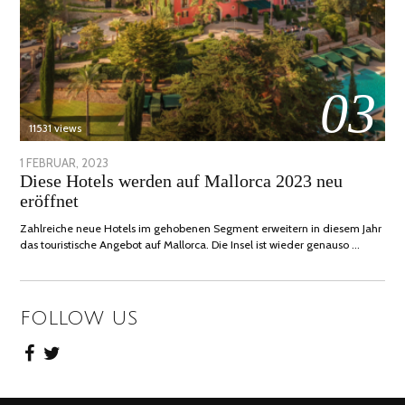
03
11531 views
POSTED
1 FEBRUAR, 2023
6
Diese Hotels werden auf Mallorca 2023 neu
ON
FEBRUAR,
eröffnet
2023
Zahlreiche neue Hotels im gehobenen Segment erweitern in diesem Jahr
das touristische Angebot auf Mallorca. Die Insel ist wieder genauso …
FOLLOW US