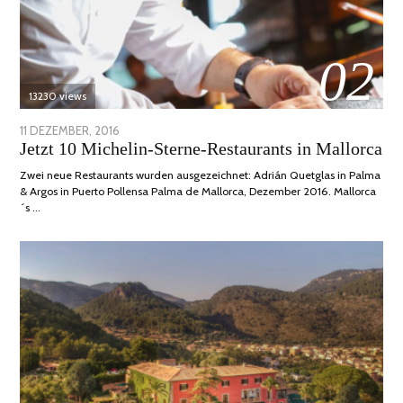
02
13230 views
POSTED
11 DEZEMBER, 2016
24
Jetzt 10 Michelin-Sterne-Restaurants in Mallorca
ON
JUNI,
2020
Zwei neue Restaurants wurden ausgezeichnet: Adrián Quetglas in Palma
& Argos in Puerto Pollensa Palma de Mallorca, Dezember 2016. Mallorca
´s …