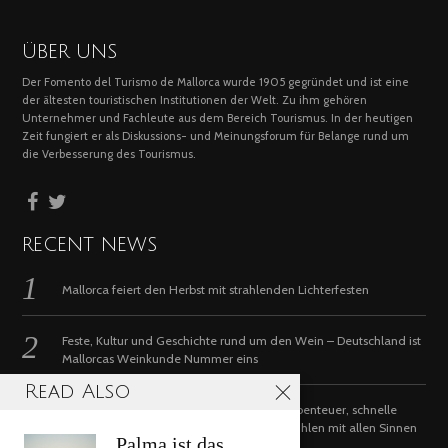
ÜBER UNS
Der Fomento del Turismo de Mallorca wurde 1905 gegründet und ist eine
der ältesten touristischen Institutionen der Welt. Zu ihm gehören
Unternehmer und Fachleute aus dem Bereich Tourismus. In der heutigen
Zeit fungiert er als Diskussions- und Meinungsforum für Belange rund um
die Verbesserung des Tourismus.
RECENT NEWS
Mallorca feiert den Herbst mit strahlenden Lichterfesten
Feste, Kultur und Geschichte rund um den Wein – Deutschland ist
Mallorcas Weinkunde Nummer eins
Read Also
Ein etwas anderer Sommer auf Mallorca: Abenteuer, schnelle
Autos, Kultur, guter Geschmack und Wohlfühlen mit allen Sinnen
Palma ist das