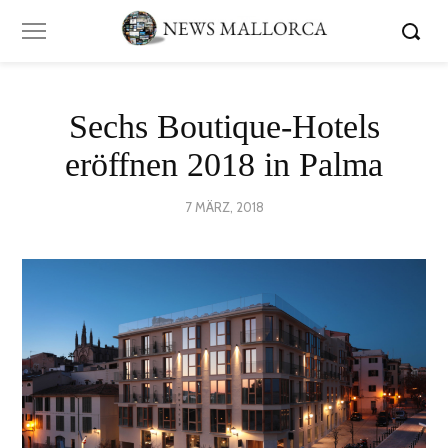
Sechs Boutique-Hotels
eröffnen 2018 in Palma
POSTED
7 MÄRZ, 2018
24
ON
JUNI,
2020