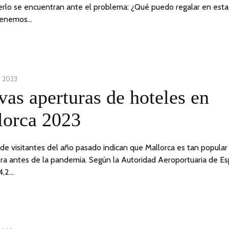
erlo se encuentran ante el problema: ¿Qué puedo regalar en esta
Tenemos…
, 2023
6
as aperturas de hoteles en
FEBRERO,
2023
lorca 2023
s de visitantes del año pasado indican que Mallorca es tan popular
ra antes de la pandemia. Según la Autoridad Aeroportuaria de E
4,2…