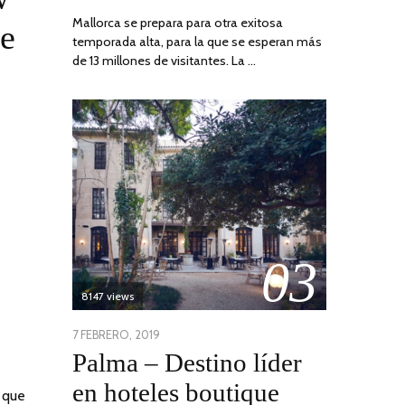
Mallorca se prepara para otra exitosa
de
temporada alta, para la que se esperan más
de 13 millones de visitantes. La …
03
8147 views
POSTED
7 FEBRERO, 2019
24
Palma – Destino líder
ON
JUNIO,
2020
en hoteles boutique
 que