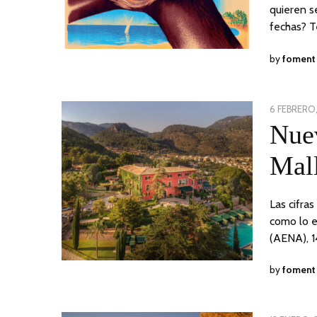
quieren s
fechas? 
by
foment
POSTED
6 FEBRERO
ON
Nuev
Mal
Las cifra
como lo e
(AENA), 1
by
foment