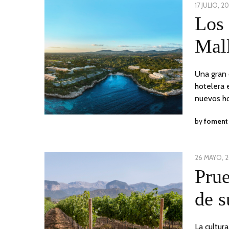
POSTED
17 JULIO, 2
ON
Los 
Mall
Una gran 
hotelera 
nuevos h
by
foment
POSTED
26 MAYO, 
ON
Prue
de s
La cultura