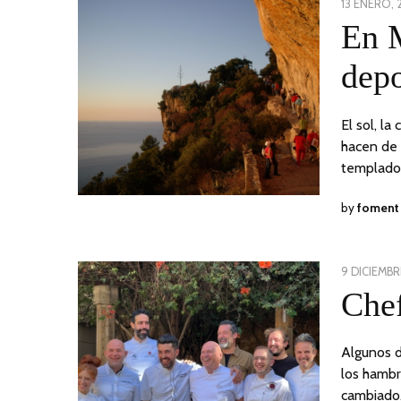
POSTED
13 ENERO, 
ON
En M
depo
El sol, la
hacen de 
templado
by
foment
POSTED
9 DICIEMBR
ON
Che
Algunos d
los hambr
cambiado