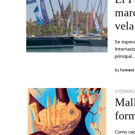
marc
vela
Se espera
Internaci
principal…
by
foment
POSTED
12 FEBRERO
ON
Mall
form
Como cada