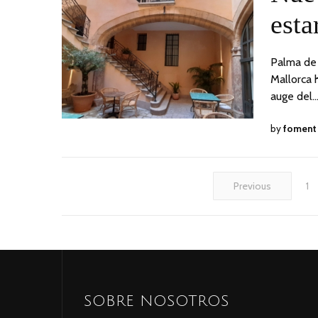
esta
Palma de 
Mallorca 
auge del
by
foment
Previous
1
SOBRE NOSOTROS