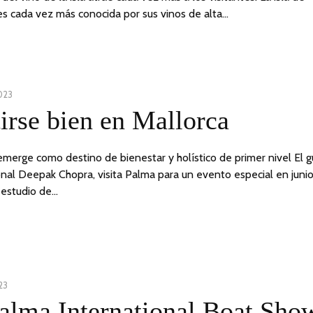
es cada vez más conocida por sus vinos de alta…
023
irse bien en Mallorca
emerge como destino de bienestar y holístico de primer nivel El g
onal Deepak Chopra, visita Palma para un evento especial en juni
 estudio de…
23
4
alma International Boat Sho
ABRIL,