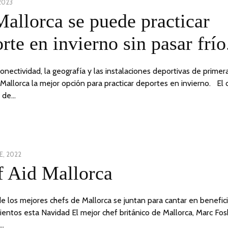
2023
13
allorca se puede practicar
ENERO,
2023
rte en invierno sin pasar frío
 conectividad, la geografía y las instalaciones deportivas de primer
Mallorca la mejor opción para practicar deportes en invierno. El 
 de…
E, 2022
9
f Aid Mallorca
DICIEMBRE,
2022
e los mejores chefs de Mallorca se juntan para cantar en benefic
ientos esta Navidad El mejor chef británico de Mallorca, Marc Fos
…