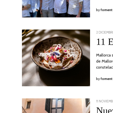
by
foment
POSTED
2 DICIEMBR
ON
11 E
Mallorca 
de Mallor
constelac
by
foment
POSTED
11 NOVIEMB
ON
Nuev