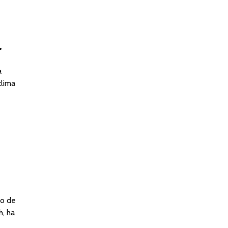
.
a
clima
io de
h, ha