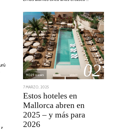
02
urú
o
9025 views
POSTED
7 MARZO, 2025
10
Estos hoteles en
ON
ABRIL,
2025
Mallorca abren en
2025 – y más para
2026
w