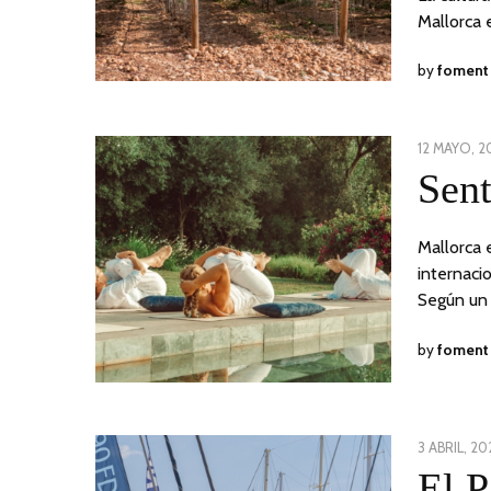
Mallorca 
by
foment
POSTED
12 MAYO, 2
ON
Sent
Mallorca 
internaci
Según un
by
foment
POSTED
3 ABRIL, 20
ON
El P