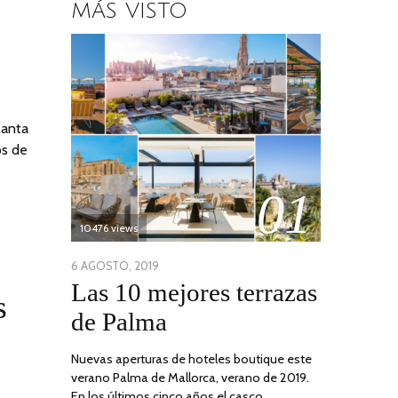
MÁS VISTO
lanta
os de
01
10476 views
POSTED
6 AGOSTO, 2019
6
Las 10 mejores terrazas
ON
AGOSTO,
s
2019
de Palma
Nuevas aperturas de hoteles boutique este
verano Palma de Mallorca, verano de 2019.
En los últimos cinco años el casco …